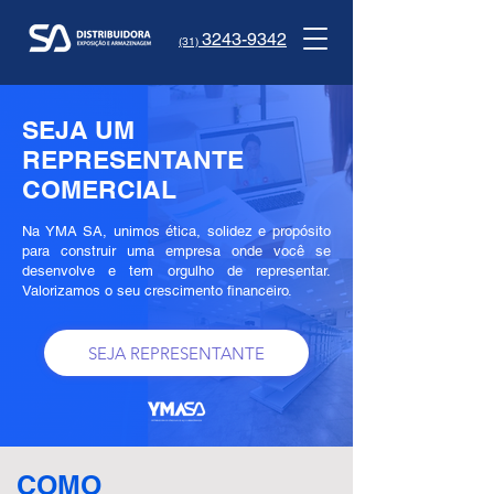
3243-9342
(31)
SEJA UM
REPRESENTANTE
COMERCIAL
Na YMA SA, unimos ética, solidez e propósito
para construir uma empresa onde você se
desenvolve e tem orgulho de representar.
Valorizamos o seu crescimento financeiro.
SEJA REPRESENTANTE
COMO