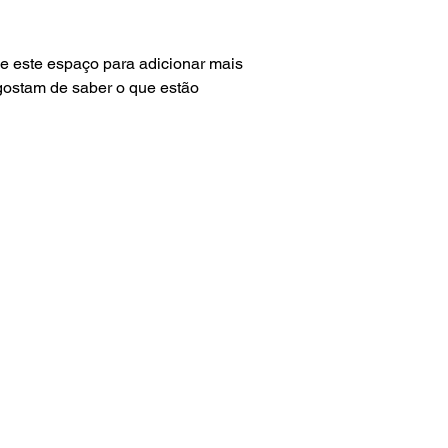
segurança.
e este espaço para adicionar mais 
ostam de saber o que estão 
as
ta Pallet
s
Out
somos