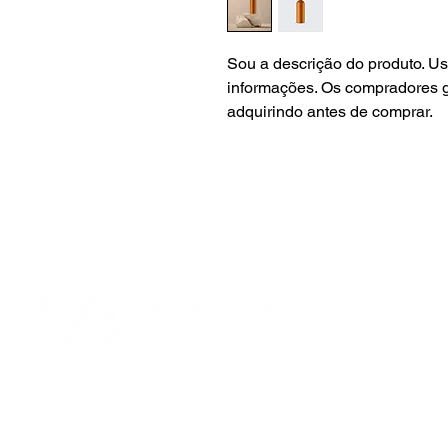
Sou a descrição do produto. Us
informações. Os compradores g
adquirindo antes de comprar.
MENU:
Gôndol
Mini Por
One
Balcõe
Check 
Quem 