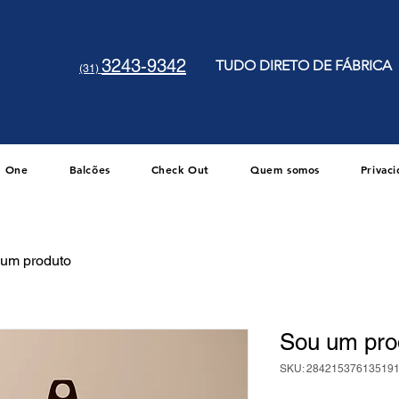
3243-9342
TUDO DIRETO DE FÁBRICA
(31)
One
Balcões
Check Out
Quem somos
Privac
um produto
Sou um pro
SKU: 28421537613519